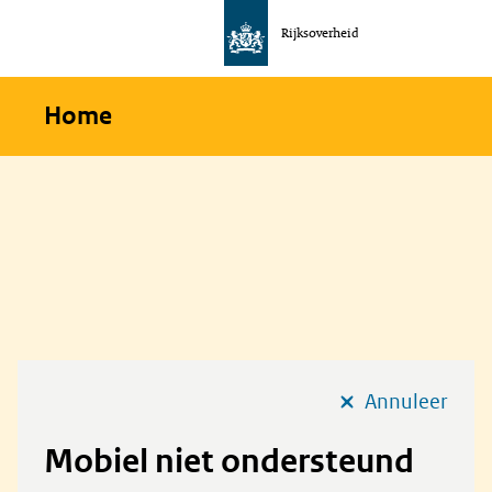
Rijksoverheid
Naar
de
homepage
Home
van
communicatie
Annuleer
Mobiel niet ondersteund