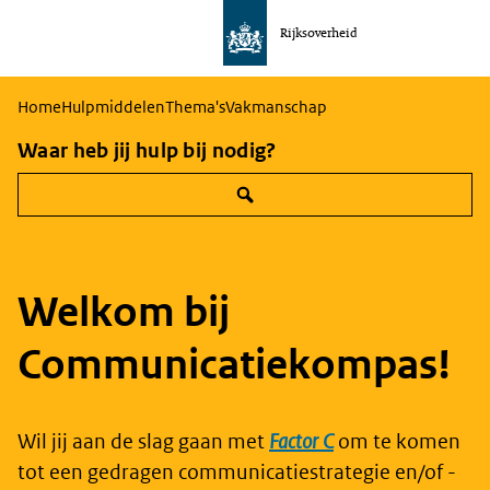
Rijksoverheid
Naar
de
homepage
Home
Hulpmiddelen
Thema's
Vakmanschap
van
Waar heb jij hulp bij nodig?
communicatie
Welkom bij
Communicatie­kompas!
Wil jij aan de slag gaan met
Factor C
om te komen
tot een gedragen communicatiestrategie en/of -