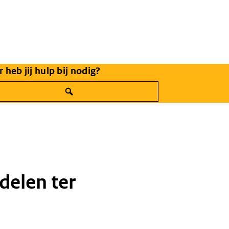
 heb jij hulp bij nodig?
iekompas.nl
elen ter