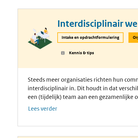
Interdisciplinair w
Intake en opdrachtformulering
Or
Kennis & tips
Steeds meer organisaties richten hun com
interdisciplinair in. Dit houdt in dat versch
een (tijdelijk) team aan een gezamenlijke 
manier van werken je op? En hoe ziet zo’n 
Lees verder
communicatiediscipline?