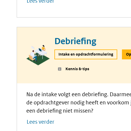
Lees verder
zijn, leg je een stevige basis voor je commu
communicatieaanpak.
Debriefing
Intake en opdrachtformulering
Op
Kennis & tips
Na de intake volgt een debriefing. Daarmee 
de opdrachtgever nodig heeft en voorkom 
een debriefing niet missen?
Lees verder