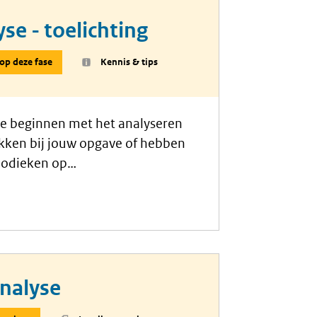
se - toelichting
 op deze fase
Kennis & tips
je beginnen met het analyseren
okken bij jouw opgave of hebben
hodieken op
art brengen wat hun
t dossier en – niet onbelangrijk
nalyse