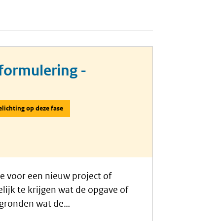
formulering -
elichting op deze fase
e voor een nieuw project of
lijk te krijgen wat de opgave of
rgronden wat de
ds)oplossingen er (in de maak)