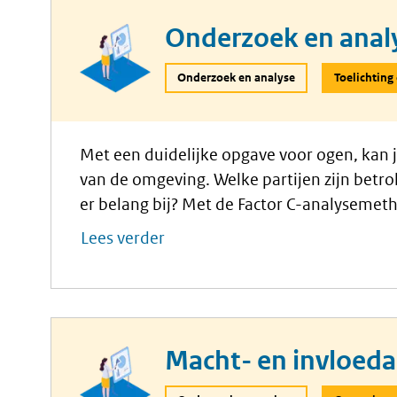
Onderzoek en analy
Onderzoek en analyse
Toelichting
Met een duidelijke opgave voor ogen, kan 
van de omgeving. Welke partijen zijn betr
er belang bij? Met de Factor C-analysemet
Communicatiekompas kan je precies in ka
Lees verder
beweegredenen, standpunten, invloed op he
– de onderlinge relaties zijn.
Macht- en invloeda