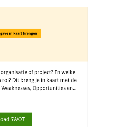
gave in kaart brengen
organisatie of project? En welke
rol? Dit breng je in kaart met de
 Weaknesses, Opportunities en
eigingen). Hieronder lees je wat
n hoe je de tool moet gebruiken.
load SWOT