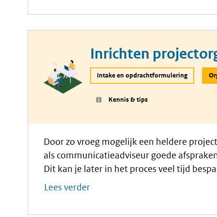
Inrichten projector
Intake en opdrachtformulering
Or
Kennis & tips
Door zo vroeg mogelijk een heldere projecto
als communicatieadviseur goede afsprake
Dit kan je later in het proces veel tijd besp
hoe je hoe je zo’n projectorganisatie opstel
Lees verder