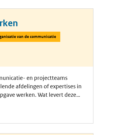
erken
ganisatie van de communicatie
municatie- en projectteams
illende afdelingen of expertises in
opgave werken. Wat levert deze
team eruit voor de